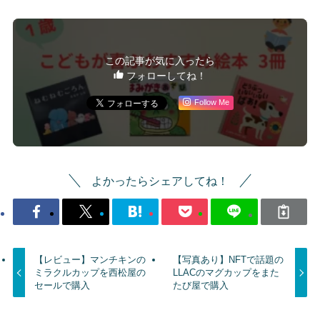
この記事が気に入ったら
フォローしてね！
Follow Me
よかったらシェアしてね！
【レビュー】マンチキンの
【写真あり】NFTで話題の
ミラクルカップを西松屋の
LLACのマグカップをまた
セールで購入
たび屋で購入