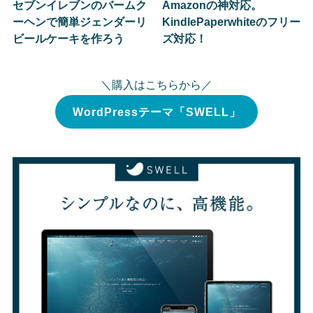
セブンイレブンのバームク
Amazonの神対応。
ーヘンで簡単ジェンダーリ
KindlePaperwhiteのフリー
ビールケーキを作ろう
ズ対応！
＼購入はこちらから／
WordPressテーマ「SWELL」