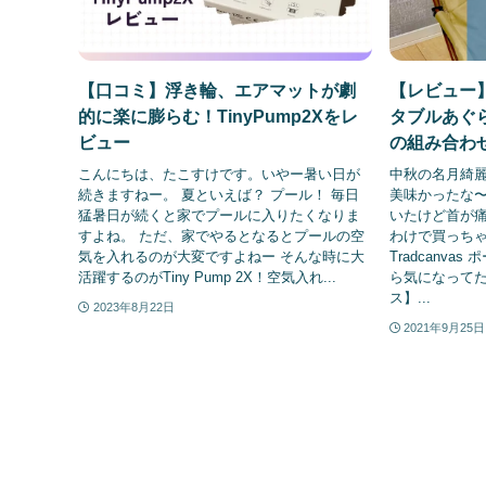
【口コミ】浮き輪、エアマットが劇
【レビュー】ロ
的に楽に膨らむ！TinyPump2Xをレ
タブルあぐ
ビュー
の組み合わ
こんにちは、たこすけです。いやー暑い日が
中秋の名月綺麗
続きますねー。 夏といえば？ プール！ 毎日
美味かったな〜
猛暑日が続くと家でプールに入りたくなりま
いたけど首が痛
すよね。 ただ、家でやるとなるとプールの空
わけで買っち
気を入れるのが大変ですよねー そんな時に大
Tradcanv
活躍するのがTiny Pump 2X！空気入れ...
ら気になって
ス】...
2023年8月22日
2021年9月25日