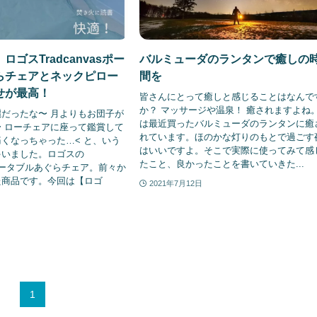
ゴスTradcanvasポー
バルミューダのランタンで癒しの
らチェアとネックピロー
間を
せが最高！
皆さんにとって癒しと感じることはなんで
か？ マッサージや温泉！ 癒されますよね
だったな〜 月よりもお団子が
は最近買ったバルミューダのランタンに癒
 ローチェアに座って鑑賞して
れています。ほのかな灯りのもとで過ごす
くなっちゃった…< と、いう
はいいですよ。そこで実際に使ってみて感
ゃいました。ロゴスの
たこと、良かったことを書いていきた...
as ポータブルあぐらチェア。前々か
た商品です。今回は【ロゴ
2021年7月12日
1