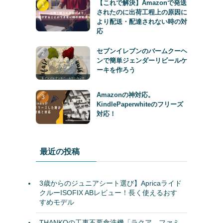
【これで解決】Amazonで発送
されたのに出荷工程上の原因に
より配送・配達されない時の対
応
セブンイレブンのバームクーヘ
ンで簡単ジェンダーリビールケ
ーキを作ろう
Amazonの神対応。
KindlePaperwhiteのフリーズ
対応！
最近の投稿
3歳からのジュニアシート選び】Apricaライド
クルーISOFIX ABレビュー！長く使えるおす
すめモデル
THANKOの工事不要食洗機「ラクア ファミ